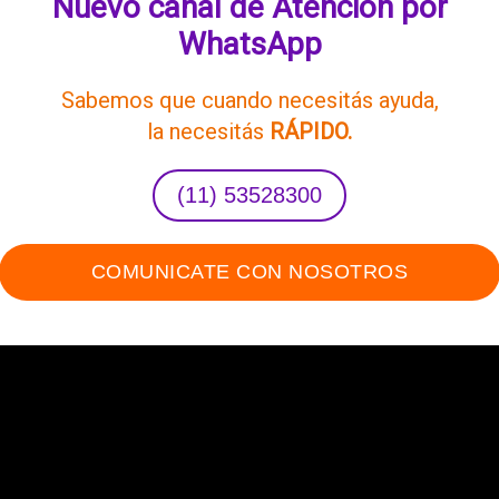
Nuevo canal de Atención por
WhatsApp
Sabemos que cuando necesitás ayuda,
la necesitás
RÁPIDO.
(11) 53528300
COMUNICATE CON NOSOTROS