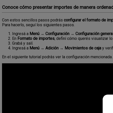
Conoce cómo presentar importes de manera ordenada y
Con
estos
sencillos
pasos
podr
á
s
configurar
el
formato
de
imp
Para
hacerlo
,
segu
í
los
siguientes
pasos
.
Ingres
á
a
Men
ú
→
Configuraci
ó
n
→
Configuraci
ó
n
genera
En
Formato
de
importes
,
defin
í
c
ó
mo
quer
é
s
visualizar
lo
Grab
á
y
sal
í
.
Ingres
á
a
Men
ú
→
Adici
ó
n
→
Movimientos
de
caja
y
verif
En
el
siguiente
tutorial
podr
á
s
ver
la
configuraci
ó
n
mencionada
.