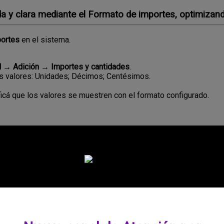
 clara mediante el Formato de importes, optimizando 
ortes
en
el
sistema
.
l
→
Adici
ó
n
→
Importes
y
cantidades
.
s
valores
:
Unidades
;
D
é
cimos
;
Cent
é
simos
.
ic
á
que
los
valores
se
muestren
con
el
formato
configurado
.