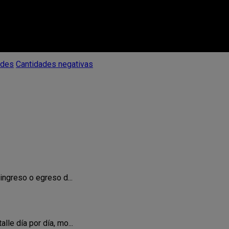
ades
Cantidades negativas
ingreso o egreso d...
le día por día, mo...