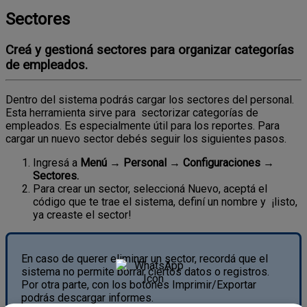
Sectores
Creá y gestioná sectores para organizar categorías
de empleados.
Dentro
del
sistema
podr
á
s
cargar
los
sectores
del
personal
.
Esta
herramienta
sirve
para
sectorizar
categor
í
as
de
empleados
.
Es
especialmente
ú
til
para
los
reportes
.
Para
cargar
un
nuevo
sector
deb
é
s
seguir
los
siguientes
pasos
.
Ingres
á
a
Men
ú
→
Personal
→
Configuraciones
→
Sectores
.
Para
crear
un
sector
,
seleccion
á
Nuevo
,
acept
á
el
c
ó
digo
que
te
trae
el
sistema
,
defin
í
un
nombre
y
¡
listo
,
ya
creaste
el
sector
!
En
caso
de
querer
eliminar
un
sector
,
record
á
que
el
sistema
no
permite
borrar
ciertos
datos
o
registros
.
Por
otra
parte
,
con
los
botones
Imprimir
/
Exportar
podr
á
s
descargar
informes
.